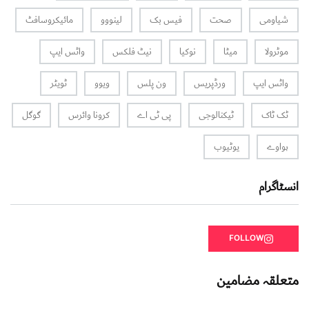
شیاومی
صحت
فیس بک
لینووو
مائیکروسافٹ
موٹرولا
میٹا
نوکیا
نیٹ فلکس
واٹس ایپ
واٹس ایپ
ورڈپریس
ون پلس
ویوو
ٹویٹر
ٹک ٹاک
ٹیکنالوجی
پی ٹی اے
کرونا وائرس
گوگل
ہواوے
یوٹیوب
انسٹاگرام
FOLLOW
متعلقہ مضامین