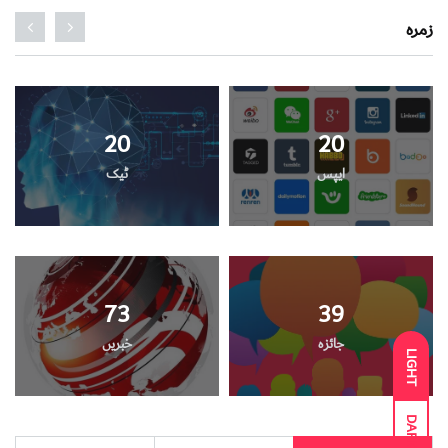
زمره
20
20
ایپس
ٹیک
73
39
جائزہ
خبریں
LIGHT
DARK