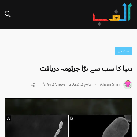
سائنس
دنیا کا سب سے بڑا جرثومہ دریافت
.
Ahsan Sher
مارچ 2, 2022
442 Views