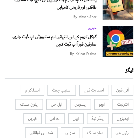
پاکستان کا اپنا اردو چیٹ جی پی ٹی لانچ: ایک انقلابی،
طاقتور اور تاریخی کامیابی
By
Ahsan Sher
خبریں
گوگل کروم کے لیے انتہائی اہم سکیورٹی اپ ڈیٹ جاری،
صارفین فوراً اپ ڈیٹ کریں
By
Kainat Fatima
ٹیگز
آئی فون
اسمارٹ فون
اسنیپ چیٹ
انسٹاگرام
انٹرنیٹ
اوپو
ایسوس
ایل جی
ایلون مسک
ایمیزون
اینڈرائیڈ
ایپل
اے آئی
خبریں
رئیل می
سام سنگ
سونی
شمسی توانائی