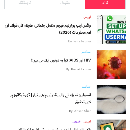
تازه
مقبول
ٹرینڈنگ
ایپس
واٹس ایپ یوزرنیم فیچر: مکمل رہنمائی، طریقہ کار، فوائد اور
اہم معلومات (2026)
By
Faria Fatima
سائنس
HIV اور AIDS: کیا یہ دونوں ایک ہی ہیں؟
By
Kainat Fatima
سائنس
انسولین نہ بڑھانے والی قدرتی چینی تیار | ڈی-ٹیگاٹوز پر
نئی تحقیق
By
Ahsan Sher
ایپس
خبریں