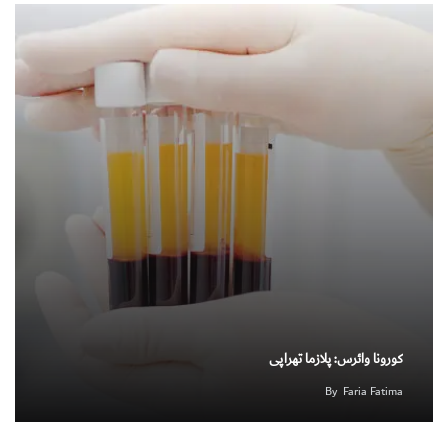
کورونا وائرس: پلازما تھراپی
By
Faria Fatima