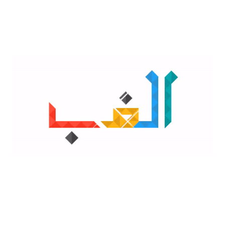
تازه
مقبول
ٹرینڈنگ
ایپس
واٹس ایپ یوزرنیم فیچر: مکمل رہنمائی، طریقہ کار، فوائد اور
LIGHT
اہم معلومات (2026)
By
Faria Fatima
DARK
سائنس
HIV اور AIDS: کیا یہ دونوں ایک ہی ہیں؟
By
Kainat Fatima
سائنس
انسولین نہ بڑھانے والی قدرتی چینی تیار | ڈی-ٹیگاٹوز پر
نئی تحقیق