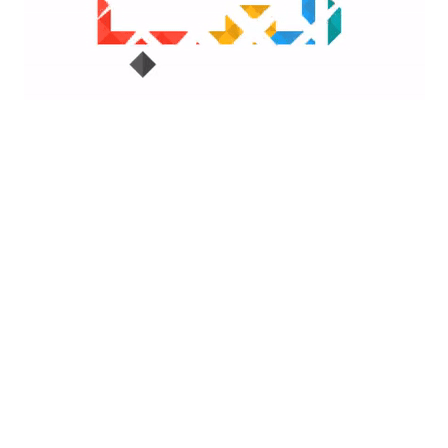
DARK
شیائومی: