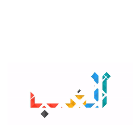
ہاں، Permanent، Renewal، ڈپلیکیٹ،
انٹرنیشنل—سب گھر پہنچتے ہیں۔
3. کیا ٹیسٹ لازمی ہے؟
Permanent License کے لیے ڈرائیونگ ٹیسٹ
لازمی ہے۔
LIGHT
4. کیا میں بغیر میڈیکل سرٹیفکیٹ کے لرنر بنا سکتا ہوں؟
DARK
نہیں، میڈیکل لازمی ہے۔
نتیجہ